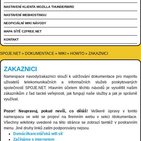
NASTAVENÍ KLIENTA MOZILLA THUNDERBIRD
NASTAVENÍ WEBHOSTINGU
NEOFICIÁLNÍ WIKI NÁVODY
MAPA SÍTĚ CZFREE.NET
KONTAKT
SPOJE.NET
»
DOKUMENTACE
»
WIKI
»
HOWTO
»
ZAKAZNICI
ZAKAZNICI
Namespace navody/zakaznici slouží k udržování dokumentace pro majoritu
uživatelů telekomunikačních a informačních služeb poskytovaných
společností SPOJE.NET. Hlavním účelem těchto návodů je vysvětlit našim
zákazníkům z řad laické veřejnosti, jak fungují naše služby a jak je správně
využívat.
Pozor! Neupravuj, pokud nevíš, co děláš!
Veškeré úpravy v tomto
namespacu ve wiki se projeví na firemním webu v sekci /dokumentace.
Všechny wikilinky uvedené na této stránce se zobrazí tamtéž v postranním
menu. Jiné druhy linků zatím podporovány nejsou.
Domácí/kancelářská wifi síť
Začínáme s internetem