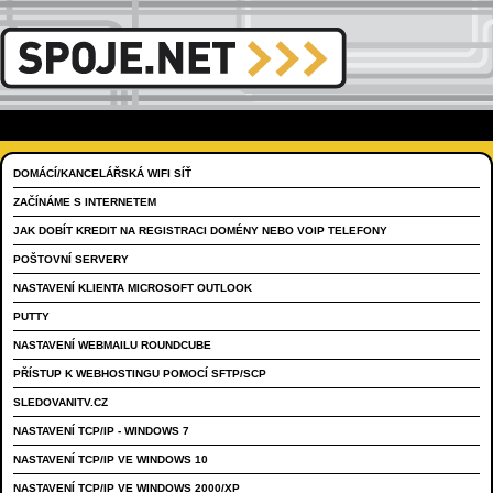
DOMÁCÍ/KANCELÁŘSKÁ WIFI SÍŤ
ZAČÍNÁME S INTERNETEM
JAK DOBÍT KREDIT NA REGISTRACI DOMÉNY NEBO VOIP TELEFONY
POŠTOVNÍ SERVERY
NASTAVENÍ KLIENTA MICROSOFT OUTLOOK
PUTTY
NASTAVENÍ WEBMAILU ROUNDCUBE
PŘÍSTUP K WEBHOSTINGU POMOCÍ SFTP/SCP
SLEDOVANITV.CZ
NASTAVENÍ TCP/IP - WINDOWS 7
NASTAVENÍ TCP/IP VE WINDOWS 10
NASTAVENÍ TCP/IP VE WINDOWS 2000/XP