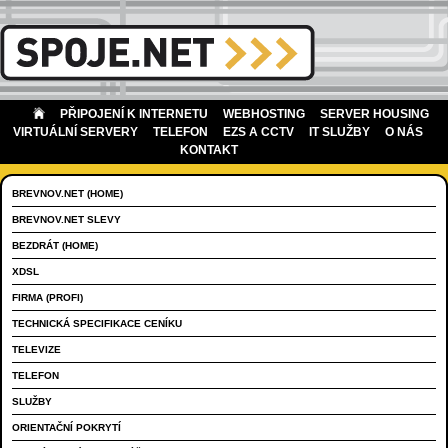
PŘIPOJENÍ K INTERNETU
WEBHOSTING
SERVER HOUSING
VIRTUÁLNÍ SERVERY
TELEFON
EZS A CCTV
IT SLUŽBY
O NÁS
KONTAKT
BREVNOV.NET (HOME)
BREVNOV.NET SLEVY
BEZDRÁT (HOME)
XDSL
FIRMA (PROFI)
TECHNICKÁ SPECIFIKACE CENÍKU
TELEVIZE
TELEFON
SLUŽBY
ORIENTAČNÍ POKRYTÍ