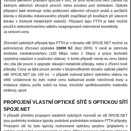
Výhoda takového přípojení spočívá v tom, že jeho funkčnost není závislá na
žádných aktivních síťových prvcích mimo prostory pod dohledem. Optické
připojení také eliminuje riziko poškození aktivních síťových prvků a počítačů
klienta v důsledku indukovaného přepětí (například při bouřkách při úderech
blesku v blízkosti metalických kabelů). Připojení typu FTTH je také možné
použít k velkoobchodnímu odběru neagregované internetové konektivity
za smluvní ceny.
Zřizování optických přípojek typu FTTH je v dosahu sítě SPOJE.NET možné za
jednorázový zřizovací poplatek
10000 Kč
(bez DPH). V ceně je zahrnuta
dodávka mediakonvertoru (100 Mbps nebo 1 Gbps) a práce techniků
(zejména natažení a svařování vlákna). V tomto případě nemá na cenu žádný
vliv, zda jde pouze o upgrade stávající metalické přípojky, nebo o zřízení nové
přípojky. Cena se týká pouze prostor v bezprostředním dosahu optické páteřní
sítě SPOJE.NET (do 100 m) - v případě nutnosti tažení optického vlákna na
větší vzdálenosti by bylo nutné cenu kalkulovat podle náročnosti trasy a
instalace vlákna, počtu svárů na trase, množství spotřebovaného materiálu
(vlákna), apod.
PROPOJENÍ VLASTNÍ OPTICKÉ SÍTĚ S OPTICKOU SÍTÍ
SPOJE.NET
V případě přímého propojení vlastních optických rozvodů se sítí SPOJE.NET
jsou podmínky instalace typicky podobné podmínkám instalace FTTH přípojky.
Propojení sítí by bylo typicky realizované optickou spojkou (pigtailem) v