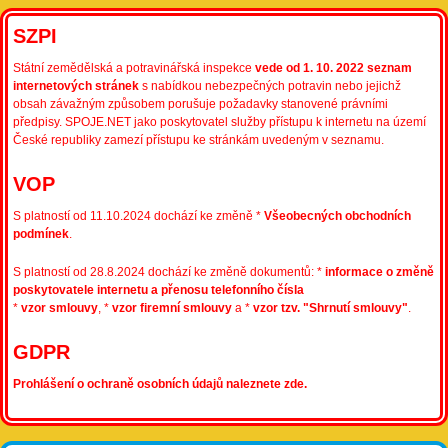
SZPI
Státní zemědělská a potravinářská inspekce
vede od 1. 10. 2022 seznam
internetových stránek
s nabídkou nebezpečných potravin nebo jejichž
obsah závažným způsobem porušuje požadavky stanovené právními
předpisy. SPOJE.NET jako poskytovatel služby přístupu k internetu na území
České republiky zamezí přístupu ke stránkám uvedeným v seznamu.
VOP
S platností od 11.10.2024 dochází ke změně *
Všeobecných obchodních
podmínek
.
S platností od 28.8.2024 dochází ke změně dokumentů: *
informace o změně
poskytovatele internetu a přenosu telefonního čísla
*
vzor smlouvy
, *
vzor firemní smlouvy
a *
vzor tzv. "Shrnutí smlouvy"
.
GDPR
Prohlášení o ochraně osobních údajů naleznete zde.