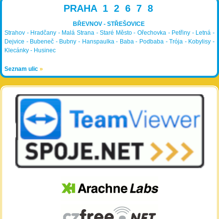
PRAHA 1 2 6 7 8
BŘEVNOV - STŘEŠOVICE
Strahov - Hradčany - Malá Strana - Staré Město - Ořechovka - Petřiny - Letná -
Dejvice - Bubeneč - Bubny - Hanspaulka - Baba - Podbaba - Trója - Kobylisy -
Klecánky - Husinec
Seznam ulic
»