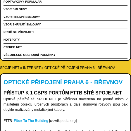
POPTÁVKOVÝ FORMULÁŘ
VZOR SMLOUVY
VZOR FIREMNÍ SMLOUVY
VZOR SHRNUTÍ SMLOUVY
PROČ SE PŘIPOJIT ?
HOTSPOTY
CZFREE.NET
VŠEOBECNÉ OBCHODNÍ PODMÍNKY
SPOJE.NET
»
INTERNET
»
OPTICKÉ PŘIPOJENÍ PRAHA 6 - BŘEVNOV
OPTICKÉ PŘIPOJENÍ PRAHA 6 - BŘEVNOV
PŘÍSTUP K 1 GBPS PORTŮM FTTB SÍTĚ SPOJE.NET
Optická páteřní síť SPOJE.NET je většinou dovedena na jediné místo v
majitelem objektu určených prostorách a další domovní rozvody jsou pak
obykle realizovány metalickými kabely.
FTTB:
Fiber To The Building
[cs.wikipedia.org]