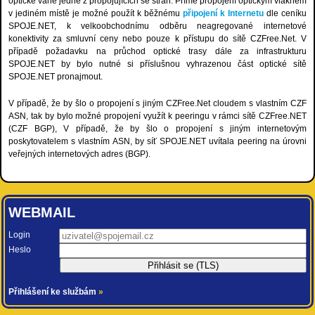
optické vaně jedné z propojujících se stran. Přímé propojení optickým vláknem
v jediném místě je možné použít k běžnému
připojení k Internetu
dle ceníku
SPOJE.NET, k velkoobchodnímu odběru neagregované internetové
konektivity za smluvní ceny nebo pouze k přístupu do sítě CZFree.Net. V
případě požadavku na průchod optické trasy dále za infrastrukturu
SPOJE.NET by bylo nutné si příslušnou vyhrazenou část optické sítě
SPOJE.NET pronajmout.
V případě, že by šlo o propojení s jiným CZFree.Net cloudem s vlastním CZF
ASN, tak by bylo možné propojení využít k peeringu v rámci sítě CZFree.NET
(CZF BGP), V případě, že by šlo o propojení s jiným internetovým
poskytovatelem s vlastním ASN, by síť SPOJE.NET uvítala peering na úrovni
veřejných internetových adres (BGP).
WEBMAIL
Login
Heslo
Přihlášení ke službám
»