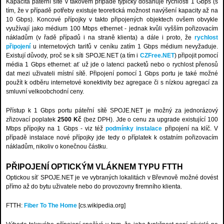
Kapacita páteřní sítě v takovém případě typicky dosahuje rychlosti 1 Gbps (s
tím, že v případě potřeby existuje teoretická možnost navýšení kapacity až na
10 Gbps). Koncové přípojky v takto připojených objektech ovšem obvykle
využívají jako médium 100 Mbps ethernet - jednak kvůli vyšším pořizovacím
nákladům (v řadě případů i na straně klienta) a dále i proto, že
rychlost
připojení
u internetových tarifů v ceníku zatím 1 Gbps médium nevyžaduje.
Existují důvody, proč se k síti SPOJE.NET (a tím i
CZFree.NET
) připojit pomocí
média 1 Gbps ethernet: ať už jde o latenci packetů nebo o rychlost přenosů
dat mezi uživateli místní sítě. Připojení pomocí 1 Gbps portu je také možné
použít k odběru internetové konektivity bez agregace či s nízkou agregací za
smluvní velkoobchodní ceny.
Přístup k 1 Gbps portu páteřní sítě SPOJE.NET je možný za jednorázový
zřizovací poplatek
2500 Kč
(bez DPH). Jde o cenu za upgrade existující 100
Mbps přípojky na 1 Gbps - viz též
podmínky instalace
připojení na klíč. V
případě instalace nové přípojky jde tedy o příplatek k ostatním pořizovacím
nákladům, nikoliv o konečnou částku.
PŘIPOJENÍ OPTICKÝM VLÁKNEM TYPU FTTH
Optickou síť SPOJE.NET je ve vybraných lokalitách v Břevnově možné dovést
přímo až do bytu uživatele nebo do provozovny firemního klienta.
FTTH:
Fiber To The Home
[cs.wikipedia.org]